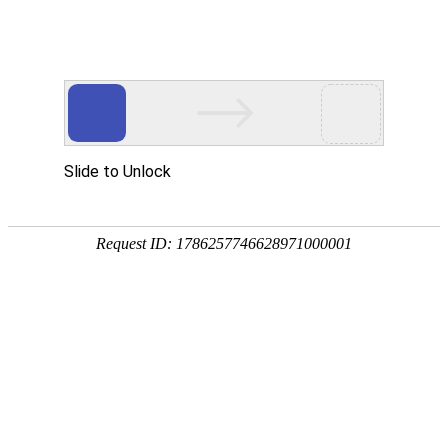
PRODUCT CATEGORIES
汽车保险杠解决方案
宇翔汽车保险杠具有平衡安全性、轻量化、成本控制到位、
满足环保要求、适配不同车型定位
材料选择
-
塑料（PP/ABS）
轻量化、低成本、易成型，适合经济型车