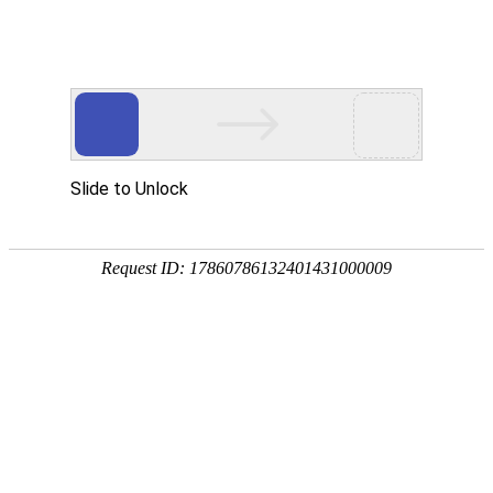
新闻资讯
汽车配件分类有什么？具体分类
2022年9月1日
1177
每天我们都能看到马路上的各种不同的汽车，我们似乎对它不陌
生，但其实我们对它有多少了解呢？汽车配件分类有哪些？很多朋
友都感到很困扰。
汽车配件分类-发动机系统