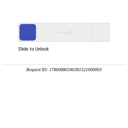
新闻资讯
导流罩和侧裙板有啥用？
2020年5月15日
1055
很多人都推过手推车，把车推动，需要咱们手上发出的力量（动
力）比手推车收到的阻力大才行，这一点很好理解。
回到车辆运动的受力分析，车辆在行驶过程中发动机输出的力是动
力，车辆行驶过程中，车辆的动力克服了阻力，而向前行驶。车辆