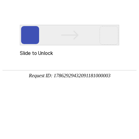
新闻资讯
为什么新车出厂不带挡泥板
2026年4月24日
73
其实在汽车上有很多实用的配置，可是随着时间的发展，很多
厂商纷纷把他们取消了，就好比车上的挡泥板，它能够让汽车变得
更加干净整洁，同时能够保护我们汽车轮胎的安全，但为什么很多
新车在出厂的时候取消了挡泥板呢？甚至有的汽车品牌从来都没有