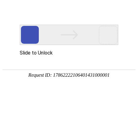
中国商用车内外饰
专业供应商
常州市宇翔车辆部件有限公司位于江苏常州市孟河镇，公司建于
1983年，是生产汽车内外塑料配件的专业厂家，总部占地面积
9800㎡，建筑面积5000+㎡，拥有1000-41000克各型注塑机以及
高低温试验箱、悬臂梁冲击试验机、拉伸试验机、盐雾腐蚀试验