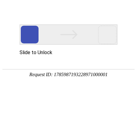
中国商用车内外饰
专业供应商
常州市宇翔车辆部件有限公司位于江苏常州市孟河镇，公司建于
1983年，是生产汽车内外塑料配件的专业厂家，总部占地面积
9800㎡，建筑面积5000+㎡，拥有1000-41000克各型注塑机以及
高低温试验箱、悬臂梁冲击试验机、拉伸试验机、盐雾腐蚀试验